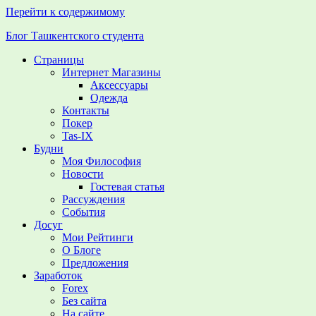
Перейти к содержимому
Блог Ташкентского студента
Страницы
Вижу,
Интернет Магазины
слышу,
Аксессуары
осмысливаю,
Одежда
думаю
Контакты
–
Покер
пишу
Tas-IX
Будни
Моя Философия
Новости
Гостевая статья
Рассуждения
События
Досуг
Мои Рейтинги
О Блоге
Предложения
Заработок
Forex
Без сайта
На сайте