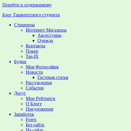
Перейти к содержимому
Блог Ташкентского студента
Страницы
Вижу,
Интернет Магазины
слышу,
Аксессуары
осмысливаю,
Одежда
думаю
Контакты
–
Покер
пишу
Tas-IX
Будни
Моя Философия
Новости
Гостевая статья
Рассуждения
События
Досуг
Мои Рейтинги
О Блоге
Предложения
Заработок
Forex
Без сайта
На сайте